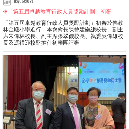
02/06/2021
❉「第五屆卓越教育行政人員獎勵計劃」初審
「第五屆卓越教育行政人員獎勵計劃」初審於佛教
林金殿小學進行，本會會長陳曾建樂總校長、副主
席朱偉林校長、副主席張翠儀校長、執委吳偉雄校
長及馮禮遜校監擔任初審團評審。