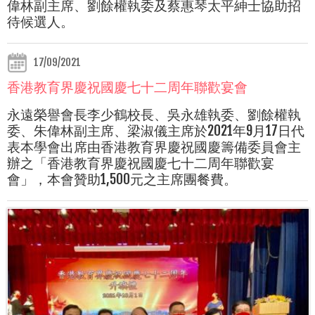
偉林副主席、劉餘權執委及蔡惠琴太平紳士協助招
待候選人。
17/09/2021
香港教育界慶祝國慶七十二周年聯歡宴會
永遠榮譽會長李少鶴校長、吳永雄執委、劉餘權執
委、朱偉林副主席、梁淑儀主席於2021年9月17日代
表本學會出席由香港教育界慶祝國慶籌備委員會主
辦之「香港教育界慶祝國慶七十二周年聯歡宴
會」，本會贊助1,500元之主席團餐費。