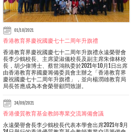
01/10/2021
香港教育界慶祝國慶七十二周年升旗禮
香港教育界慶祝國慶七十二周年升旗禮永遠榮譽會
長李少鶴校長、主席梁淑儀校長及副主席朱偉林校
長，胡少偉博士、蔡世鴻執委於2021年10月1日出席
由香港教育界國慶籌備委員會主辦之「香港教育界
慶祝國慶七十二周年升旗禮」，並向楊潤雄教育局
局長答應成為本會榮譽顧問致謝。
24/09/2021
香港優質教育基金教師專業交流籌備會議
永遠榮譽會長李少鶴校長代表本學會出席
2021
年
9
月
24
日舉行的香港優質教育基金教師專業交流籌備會