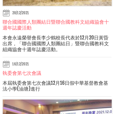
20/12/2021
聯合國國際人類團結日暨聯合國教科文組織協會十
週年誌慶活動
本會永遠榮譽會長李少鶴校長代表於
1
2
月
2
0
日黃昏
出席，「聯合國國際人類團結日」暨聯合國教科文
組織協會十週年誌慶活動。
16/12/2021
執委會第七次會議
本屆執委會第七次會議
1
2
月
1
6
日假中華基督教會基
法小學
(
油塘
)
進行