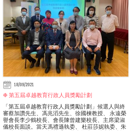
18/09/2021
❉ 第五屆卓越教育行政人員獎勵計劃
「第五屆卓越教育行政人員獎勵計劃」候選人與終
審蔡加讚先生、馮兆滔先生、徐國楝教授、 永遠榮
譽會長李少鶴校長、會長陳曾建樂校長、主席梁淑
儀校長面談。當天馮禮遜執委、 杜莊莎妮執委、朱