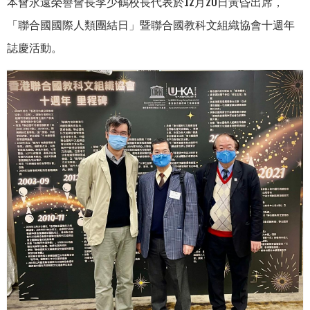
本會永遠榮譽會長李少鶴校長代表於
1
2
月
2
0
日黃昏出席，
「聯合國國際人類團結日」暨聯合國教科文組織協會十週年
誌慶活動。