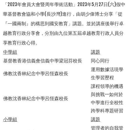
「2023年會員大會暨周年學術活動」2023年5月27日(六)假中
華基督教會協和小學(長沙灣)進行，由胡少偉博士分享「從
『一國兩制』的構思到國安教育」講題。並於講座後舉行卓
越教育行政分享會，分別由九位第五屆卓越教育行政人員分
享教育行政心得。
中學組
講題
基督教香港信義會信義中學梁冠芬校長
同心同行
運用數據活現學
佛教沈香林紀念中學呂恆森校長
生學習歷程
課程領導的機遇
與挑戰--如何於
佛教沈香林紀念中學呂恆森校長
中學進行全校性
跨學科專題研習
小學組
講題
管理者的自我管