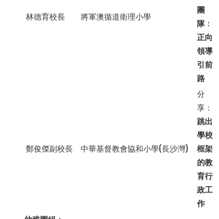
團
林德育校長
將軍澳循道衛理小學
隊﹕
正向
領導
引前
路
分
享：
跳出
學校
鄭俊傑副校長
中華基督教會協和小學(長沙灣)
框架
的教
育行
政工
作