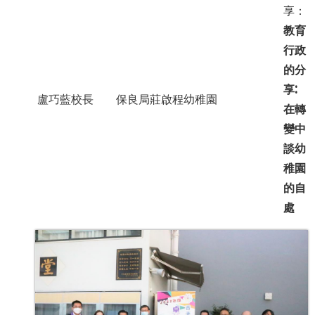
享：
教育
行政
的分
享:
盧巧藍校長
保良局莊啟程幼稚園
在轉
變中
談幼
稚園
的自
處