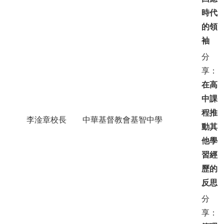
時代
的領
袖
分
享：
在高
中課
程推
李淦章校長
中華基督教會基智中學
動其
他學
習經
歷的
反思
分
享：