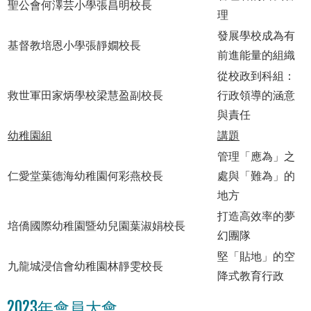
聖公會何澤芸小學張昌明校長
理
發展學校成為有
基督教培恩小學張靜嫺校長
前進能量的組織
從校政到科組：
救世軍田家炳學校梁慧盈副校長
行政領導的涵意
與責任
幼稚園組
講題
管理「應為」之
仁愛堂葉德海幼稚園何彩燕校長
處與「難為」的
地方
打造高效率的夢
培僑國際幼稚園暨幼兒園葉淑娟校長
幻團隊
堅「貼地」的空
九龍城浸信會幼稚園林靜雯校長
降式教育行政
2023年會員大會