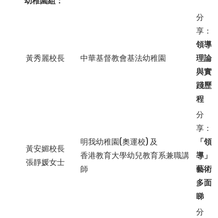
幼稚園組：
分
享：
領導
黃秀麗校長
中華基督教會基法幼稚園
理論
與實
踐歷
程
分
享：
明我幼稚園(奧運校) 及
「領
黃安媚校長
香港教育大學幼兒教育系兼職講
導」
張靜媛女士
師
藝術
多面
睇
分