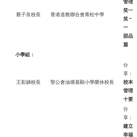
管理
笑一
蔡子良校長
香港道教聯合會青松中學
笑 -
--
甜品
篇
小學組：
分
享：
王彩娣校長
聖公會油塘基顯小學榮休校長
校本
管理
十要
分
享：
建立
幸福