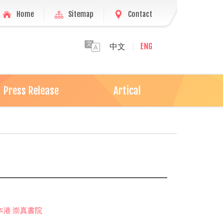
Home
Sitemap
Contact
中文
ENG
Press Release
Artical
訪本港 崇真書院