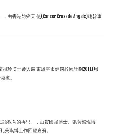
天 使(Cancer Crusade Angels)總幹事
玲博士參與廣 東恩平市健康校園計劃2011(恩
)作演講嘉賓。
文三語教育的再思」，由賀國強博士、張黃韻瑤博
由孔美琪博士作回應嘉賓。