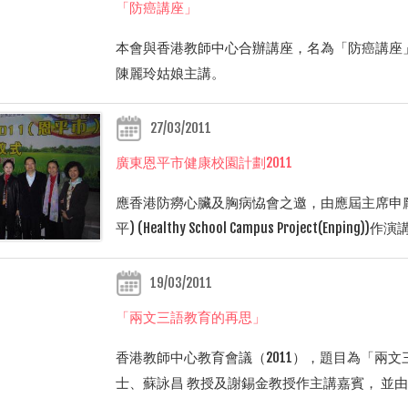
「防癌講座」
本會與香港教師中心合辦講座，名為「防癌講座」，由香港防癌
陳麗玲姑娘主講。
27/03/2011
廣東恩平市健康校園計劃2011
應香港防癆心臟及胸病恊會之邀，由應屆主席申龐得
平) (Healthy School Campus Project(Enping)
19/03/2011
「兩文三語教育的再思」
香港教師中心教育會議（2011），題目為「兩
士、蘇詠昌 教授及謝錫金教授作主講嘉賓， 並