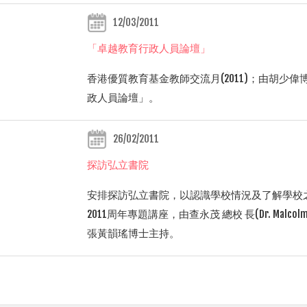
12/03/2011
「卓越教育行政人員論壇」
香港優質教育基金教師交流月(2011)；由胡少
政人員論壇」。
26/02/2011
探訪弘立書院
安排探訪弘立書院，以認識學校情況及了解學校
2011周年專題講座，由查永茂 總校 長(Dr. Malcolm PRI
張黃韻瑤博士主持。