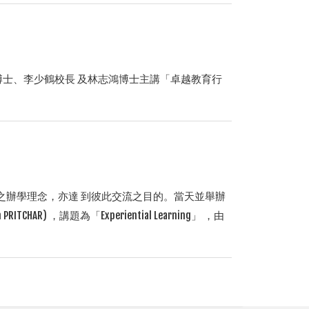
偉博士、李少鶴校長 及林志鴻博士主講「卓越教育行
之辦學理念，亦達 到彼此交流之目的。當天並舉辦
TCHAR) ，講題為「Experiential Learning」 ，由