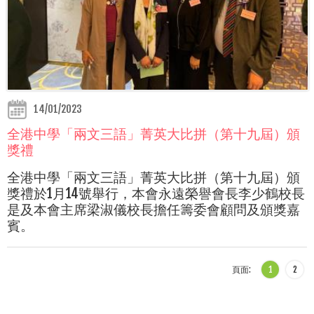
14/01/2023
全港中學「兩文三語」菁英大比拼（第十九屆）頒
獎禮
全港中學「兩文三語」菁英大比拼（第十九屆）頒
獎禮於1月14號舉行，本會永遠榮譽會長李少鶴校長
是及本會主席梁淑儀校長擔任籌委會顧問及頒獎嘉
賓。
頁面:
1
2