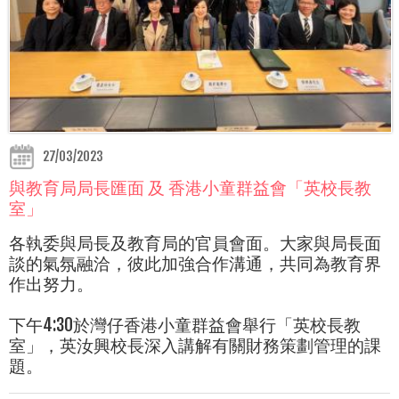
27/03/2023
與教育局局長匯面 及 香港小童群益會「英校長教
室」
各執委與局長及教育局的官員會面。大家與局長面
談的氣氛融洽，彼此加強合作溝通，共同為教育界
作出努力。
下午4:30於灣仔香港小童群益會舉行「英校長教
室」，英汝興校長深入講解有關財務策劃管理的課
題。