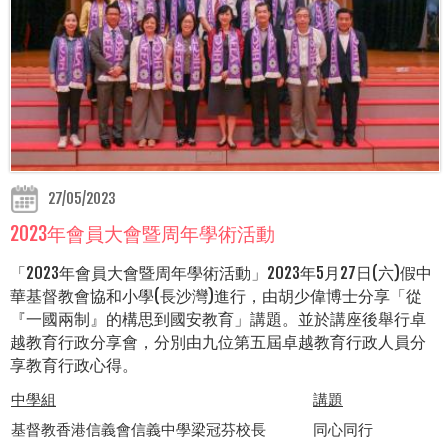
27/05/2023
2023年會員大會暨周年學術活動
「2023年會員大會暨周年學術活動」2023年5月27日(六)假中
華基督教會協和小學(長沙灣)進行，由胡少偉博士分享「從
『一國兩制』的構思到國安教育」講題。並於講座後舉行卓
越教育行政分享會，分別由九位第五屆卓越教育行政人員分
享教育行政心得。
中學組
講題
基督教香港信義會信義中學梁冠芬校長
同心同行