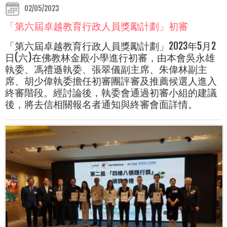
02/05/2023
「第六屆卓越教育行政人員獎勵計劃」初審
「第六屆卓越教育行政人員獎勵計劃」2023年5月2
日(六)在佛教林金殿小學進行初審，由本會吳永雄
執委、馮禮遜執委、張翠儀副主席、朱偉林副主
席、胡少偉執委擔任初審團評審及推薦候選人進入
終審階段。經討論後，執委會通過初審小組的建議
後，將去信相關報名者通知與終審會面詳情。