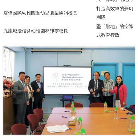
打造高效率的夢幻
培僑國際幼稚園暨幼兒園葉淑娟校長
團隊
堅「貼地」的空降
九龍城浸信會幼稚園林靜雯校長
式教育行政