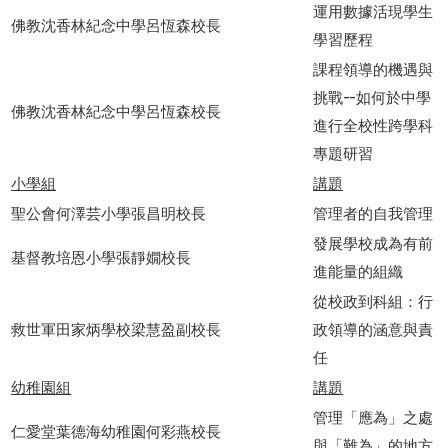
運用數據活現學生
佛教沈香林紀念中學呂恆森校長
學習歷程
課程領導的機遇與
挑戰--如何於中學
佛教沈香林紀念中學呂恆森校長
進行全校性跨學科
專題研習
小學組
講題
聖公會何澤芸小學張昌明校長
管理者的自我管理
發展學校成為有前
基督教培恩小學張靜嫺校長
進能量的組織
從校政到科組：行
救世軍田家炳學校梁慧盈副校長
政領導的涵意與責
任
幼稚園組
講題
管理「應為」之處
仁愛堂葉德海幼稚園何彩燕校長
與「難為」的地方