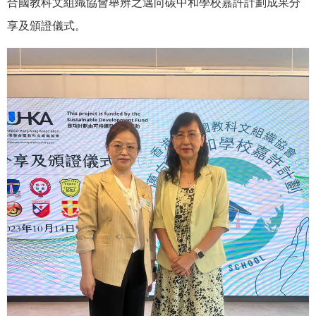
合國教科文組織協會舉辨之邁向碳中和學校嘉許計劃成果分
享及頒證儀式。