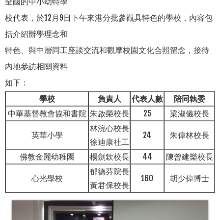
全國的中小幼特學
校代表，於12月9日下午來港分批參觀具特色的學校，內容包
括介紹辦學理念和
特色、與中層同工座談交流和觀摩校園文化合照留念，接待
內地參訪相關資料
如下：
學校
負責人
代表人數
陪同執委
中華基督教會協和書院
朱啟榮校長
25
梁淑儀校長
林浣心校長
英華小學
24
朱偉林校長
徐迪康社工
佛教金麗幼稚園
楊劍欽校長
44
陳曾建樂校長
郁德芬院長
心光學校
160
胡少偉博士
黃君保校長