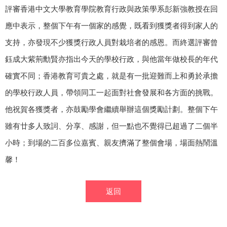
評審香港中文大學教育學院教育行政與政策學系彭新強教授在回
應中表示，整個下午有一個家的感覺，既看到獲獎者得到家人的
支持，亦發現不少獲獎行政人員對栽培者的感恩。而終選評審曾
鈺成大紫荊勳賢亦指出今天的學校行政，與他當年做校長的年代
確實不同；香港教育可貴之處，就是有一批迎難而上和勇於承擔
的學校行政人員，帶領同工一起面對社會發展和各方面的挑戰。
他祝賀各獲獎者，亦鼓勵學會繼續舉辦這個獎勵計劃。整個下午
雖有廿多人致詞、分享、感謝，但一點也不覺得已超過了二個半
小時；到場的二百多位嘉賓、親友擠滿了整個會場，場面熱鬧溫
馨！
返回