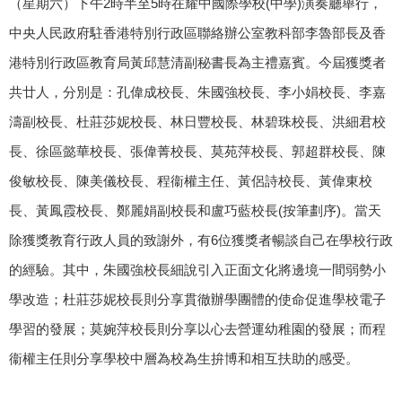
（星期六）下午
2
時半至
5
時在耀中國際學校
(
中學
)
演奏廳舉行，
中央人民政府駐香港特別行政區聯絡辦公室教科部李魯部長及香
港特別行政區教育局黃邱慧清副秘書長為主禮嘉賓。今屆獲獎者
共廿人，分別是：孔偉成校長、朱國強校長、李小娟校長、李嘉
濤副校長、杜莊莎妮校長、林日豐校長、林碧珠校長、洪細君校
長、徐區懿華校長、張偉菁校長、莫苑萍校長、郭超群校長、陳
俊敏校長、陳美儀校長、程衞權主任、黃侶詩校長、黃偉東校
長、黃鳳霞校長、鄭麗娟副校長和盧巧藍校長
(
按筆劃序
)
。當天
除獲獎教育行政人員的致謝外，有
6
位獲獎者暢談自己在學校行政
的經驗。其中，朱國強校長細說引入正面文化將邊境一間弱勢小
學改造；杜莊莎妮校長則分享貫徹辦學團體的使命促進學校電子
學習的發展；莫婉萍校長則分享以心去營運幼稚園的發展；而程
衞權主任則分享學校中層為校為生拚博和相互扶助的感受。