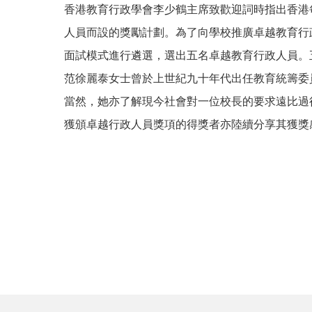
香港教育行政學會李少鶴主席致歡迎詞時指出香港
人員而設的獎勵計劃。為了向學校推廣卓越教育行
面試模式進行遴選，選出五名卓越教育行政人員。
范徐麗泰女士曾於上世紀九十年代出任教育統籌委
當然，她亦了解現今社會對一位校長的要求遠比過
獲頒卓越行政人員獎項的得獎者亦陸續分享其獲獎