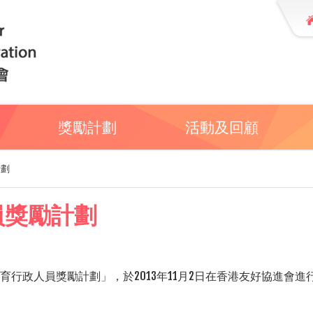
獎勵計劃
活動及回顧
計劃
員獎勵計劃
育行政人員獎勵計劃」，於
2013
年
11
月
2
日在香港友好協進會進