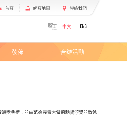
首頁
網頁地圖
聯絡我們
中文
ENG
發佈
合辦活動
行頒獎典禮，並由范徐麗泰大紫荊勳賢頒獎並致勉