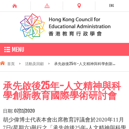
ENG
MENU
首頁
>
活動及回顧
>
承先啟後25年-人文精神與科學創新...
承先啟後25年-人文精神與科
學創新教育國際學術研討會
日期:
07/11/2020
胡少偉博士代表本會出席教育評議會於
2020
年
11
月
7
日
(
星期六
)
舉行之「承先啟後
25
年
-
人文精神與科學