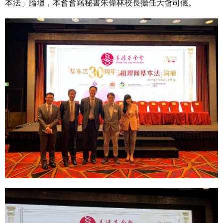
本法」論壇，本會會籍秘書朱偉林校長擔任大會司儀。