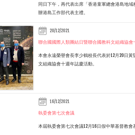
同日下午，再代表出席「香港童軍總會港島地域
辦港島工作部代表主禮。
20/12/2021
聯合國國際人類團結日暨聯合國教科文組織協會
本會永遠榮譽會長李少鶴校長代表於
1
2
月
2
0
日黃
文組織協會十週年誌慶活動。
16/12/2021
執委會第七次會議
本屆執委會第七次會議
1
2
月
1
6
日假中華基督教會