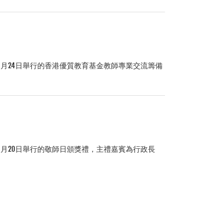
9
月
24
日舉行的香港優質教育基金教師專業交流籌備
9月20日舉行的敬師日頒獎禮，主禮嘉賓為行政長