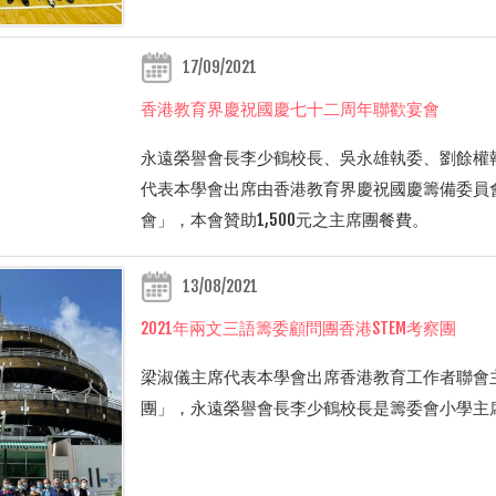
17/09/2021
香港教育界慶祝國慶七十二周年聯歡宴會
永遠榮譽會長李少鶴校長、吳永雄執委、劉餘權執委
代表本學會出席由香港教育界慶祝國慶籌備委員
會」，本會贊助1,500元之主席團餐費。
13/08/2021
2021年兩文三語籌委顧問團香港STEM考察團
梁淑儀主席代表本學會出席香港教育工作者聯會主辦
團」，永遠榮譽會長李少鶴校長是籌委會小學主