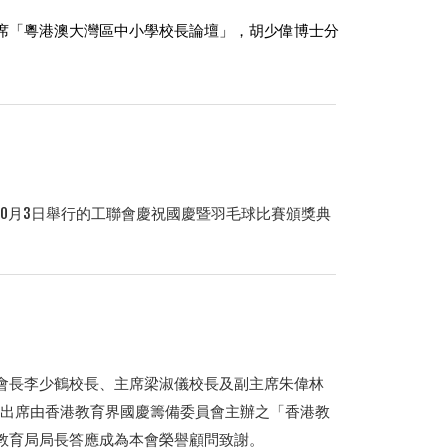
席「粵港澳大灣區中小學校長論壇」，胡少偉博
士分
10月3日舉行的工聯會慶祝國慶暨羽毛球比賽頒獎典
會長李少鶴校長、主席梁淑儀校長及副主席朱偉林
1日出席由香港教育界國慶籌備委員會主辦之「香港教
教育局局長答應成為本會榮譽顧問致謝。