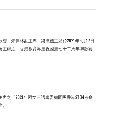
、朱偉林副主席、梁淑儀主席於2021年9月17日
會主辦之「香港教育界慶祝國慶七十二周年聯歡宴
之「2021年兩文三語籌委顧問團香港STEM考察
席。