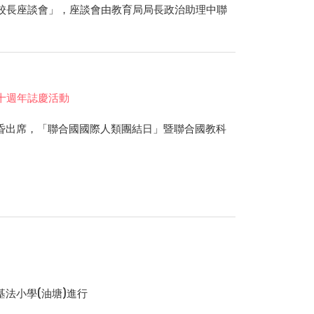
校長座談會」，座談會由教育局局長政治助理中聯
十週年誌慶活動
昏出席，「聯合國國際人類團結日」暨聯合國教科
基法小學
(
油塘
)
進行