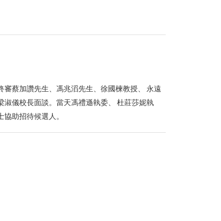
終審蔡加讚先生、馮兆滔先生、徐國楝教授、 永遠
梁淑儀校長面談。當天馮禮遜執委、 杜莊莎妮執
士協助招待候選人。